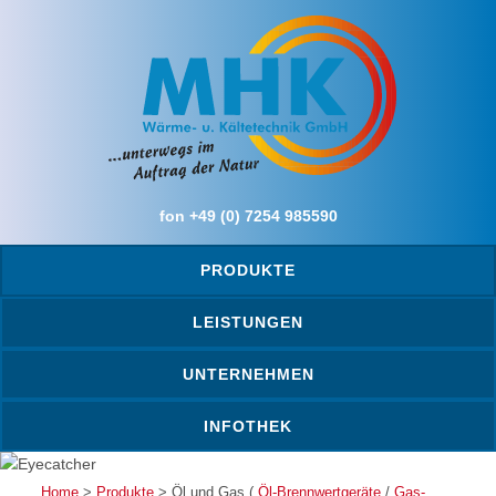
fon +49 (0) 7254 985590
PRODUKTE
LEISTUNGEN
UNTERNEHMEN
INFOTHEK
Home
>
Produkte
> Öl und Gas (
Öl-Brennwertgeräte
/
Gas-